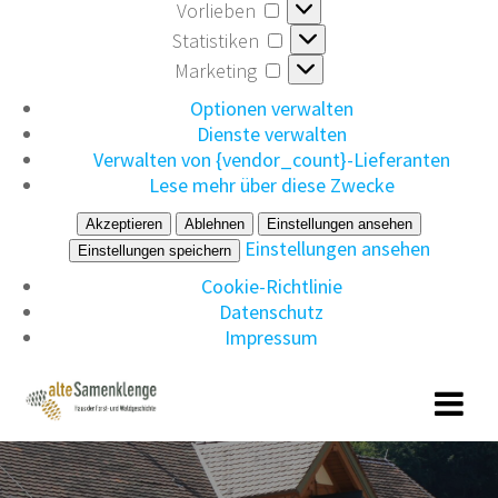
Vorlieben
Vorlieben
Statistiken
Statistiken
Marketing
Marketing
Optionen verwalten
Dienste verwalten
Verwalten von {vendor_count}-Lieferanten
Lese mehr über diese Zwecke
Akzeptieren
Ablehnen
Einstellungen ansehen
Einstellungen ansehen
Einstellungen speichern
Cookie-Richtlinie
Datenschutz
Impressum
Zum
Inhalt
springen